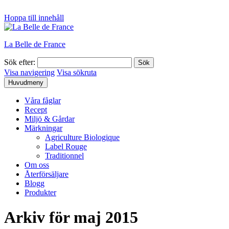
Hoppa till innehåll
La Belle de France
Sök efter:
Visa navigering
Visa sökruta
Huvudmeny
Våra fåglar
Recept
Miljö & Gårdar
Märkningar
Agriculture Biologique
Label Rouge
Traditionnel
Om oss
Återförsäljare
Blogg
Produkter
Arkiv för
maj 2015