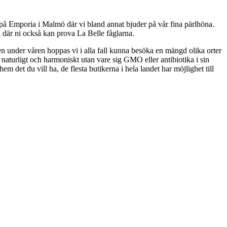
ats på Emporia i Malmö där vi bland annat bjuder på vår fina pärlhöna.
 där ni också kan prova La Belle fåglarna.
 men under våren hoppas vi i alla fall kunna besöka en mängd olika orter
vt naturligt och harmoniskt utan vare sig GMO eller antibiotika i sin
em det du vill ha, de flesta butikerna i hela landet har möjlighet till