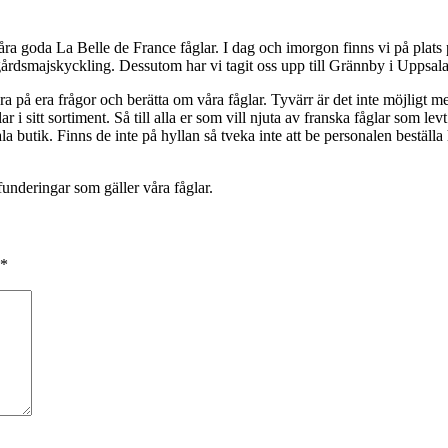
ova våra goda La Belle de France fåglar. I dag och imorgon finns vi på pl
gårdsmajskyckling. Dessutom har vi tagit oss upp till Grännby i Uppsala
svara på era frågor och berätta om våra fåglar. Tyvärr är det inte möjligt
 i sitt sortiment. Så till alla er som vill njuta av franska fåglar som le
la butik. Finns de inte på hyllan så tveka inte att be personalen beställa h
funderingar som gäller våra fåglar.
*