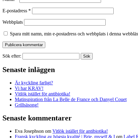
E-postadress
*
Webbplats
Spara mitt namn, min e-postadress och webbplats i denna webbläsa
Sök efter:
Senaste inläggen
Är kyckling farligt?
Vi har KRAV!
Vitlök istället för antibiotika!
Matinspiration från La Belle de France och Danyel Couet
Grillsäsong!
Senaste kommentarer
Eva Josephson
om
Vitlök istället för antibiotika!
Fransk kyckling av högsta kvalité | Brie, myself & I
om
Label 