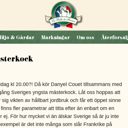
iljö & Gårdar
Märkningar
Om oss
Återförsäl
ästerkock
4 idag kl 20.00?! Då kör Danyel Couet tillsammans med
gång Sveriges yngsta mästerkock. Låt oss hoppas att
sig vikten av hållbart jordbruk och får ett öppet sinne
 finns fler parametrar att titta efter än enbart om en
 ej. För hur mycket vi än älskar Sverige så är ju inte
ill exempel är det inte många som slår Frankrike på