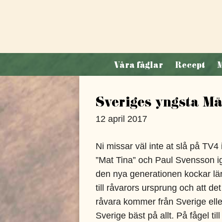
Hoppa
till
innehåll
La
Våra fåglar
Recept
M
Belle
de
Sveriges yngsta M
France
12 april 2017
Ni missar väl inte at slå på TV
”Mat Tina” och Paul Svensson i
den nya generationen kockar lär 
till råvarors ursprung och att det
råvara kommer från Sverige eller
Sverige bäst på allt. På fågel t