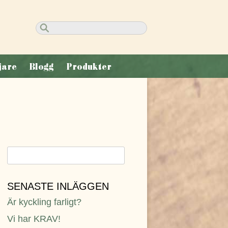
Sök
efter:
jare
Blogg
Produkter
Sök
efter:
SENASTE INLÄGGEN
Är kyckling farligt?
Vi har KRAV!