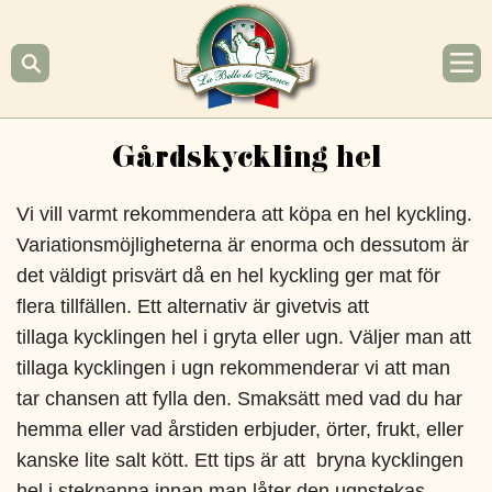
Hoppa
till
innehåll
La
Gårdskyckling hel
Belle
de
Vi vill varmt rekommendera att köpa en hel kyckling.
France
Variationsmöjligheterna är enorma och dessutom är
det väldigt prisvärt då en hel kyckling ger mat för
flera tillfällen. Ett alternativ är givetvis att
tillaga kycklingen hel i gryta eller ugn. Väljer man att
tillaga kycklingen i ugn rekommenderar vi att man
tar chansen att fylla den. Smaksätt med vad du har
hemma eller vad årstiden erbjuder, örter, frukt, eller
kanske lite salt kött. Ett tips är att bryna kycklingen
hel i stekpanna innan man låter den ugnstekas.