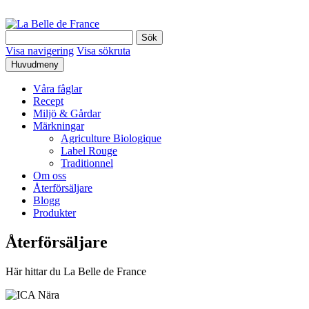
Hoppa
till
La
Sök
innehåll
Belle
efter:
Visa navigering
Visa sökruta
de
Huvudmeny
France
Våra fåglar
Recept
Miljö & Gårdar
Märkningar
Agriculture Biologique
Label Rouge
Traditionnel
Om oss
Återförsäljare
Blogg
Produkter
Återförsäljare
Här hittar du La Belle de France