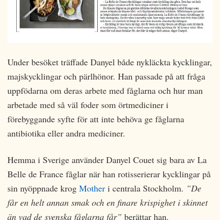
Under besöket träffade Danyel både nykläckta kycklingar,
majskycklingar och pärlhönor. Han passade på att fråga
uppfödarna om deras arbete med fåglarna och hur man
arbetade med så väl foder som örtmediciner i
förebyggande syfte för att inte behöva ge fåglarna
antibiotika eller andra mediciner.
Hemma i Sverige använder Danyel Couet sig bara av La
Belle de France fåglar när han rotisserierar kycklingar på
sin nyöppnade krog
Mother
i centrala Stockholm.
”De
får en helt annan smak och en finare krispighet i skinnet
än vad de svenska fåglarna får”
berättar han.