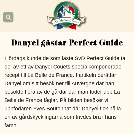
Hoppa
till
innehåll
La
Danyel gästar Perfect Guide
Belle
de
I lördags kunde de som läste SvD Perfect Guide ta
France
del av ett av Danyel Couets specialkomponerade
recept till La Belle de France. I artikeln berättar
Danyel om sitt besök ner till Auvergne där han
besökte flera av de gårdar där man föder upp La
Belle de France fåglar. På bilden besöker vi
uppfödaren Yves Boutonnat där Danyel fick hålla i
en av gårdskycklingarna som trivdes bra i hans
famn.