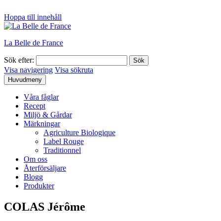
Hoppa till innehåll
La Belle de France
Sök efter:
Visa navigering
Visa sökruta
Huvudmeny
Våra fåglar
Recept
Miljö & Gårdar
Märkningar
Agriculture Biologique
Label Rouge
Traditionnel
Om oss
Återförsäljare
Blogg
Produkter
COLAS Jérôme