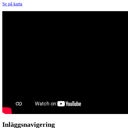
Se på karta
Inläggsnavigering