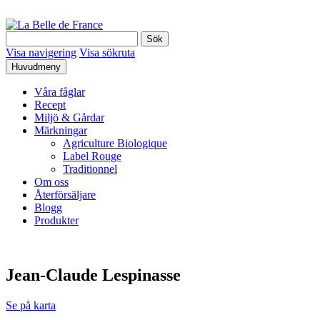
Hoppa
till
La
Sök
innehåll
Belle
efter:
Visa navigering
Visa sökruta
de
Huvudmeny
France
Våra fåglar
Recept
Miljö & Gårdar
Märkningar
Agriculture Biologique
Label Rouge
Traditionnel
Om oss
Återförsäljare
Blogg
Produkter
Jean-Claude Lespinasse
Se på karta