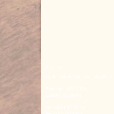
KONTAKT
La Belle de France - Tradifood AB
Bondegatan 65, 11634
Stockholm Sweden
tel. +46 (8) 702 18 55