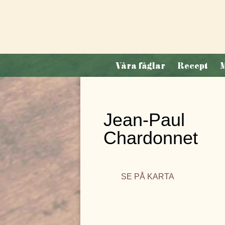
Hoppa
till
innehåll
La
Våra fåglar
Recept
M
Belle
de
France
Jean-Paul
Chardonnet
SE PÅ KARTA