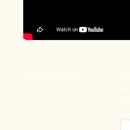
FÖLJ OSS PÅ FACEBOOK
HAR
Nam
E-po
Med