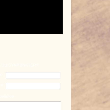
 DU SYNPUNKTER?
n
st
delande