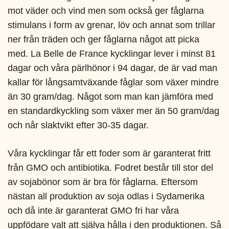
mot väder och vind men som också ger fåglarna
stimulans i form av grenar, löv och annat som trillar
ner från träden och ger fåglarna något att picka
med. La Belle de France kycklingar lever i minst 81
dagar och våra pärlhönor i 94 dagar, de är vad man
kallar för långsamtväxande fåglar som växer mindre
än 30 gram/dag. Något som man kan jämföra med
en standardkyckling som växer mer än 50 gram/dag
och når slaktvikt efter 30-35 dagar.
Våra kycklingar får ett foder som är garanterat fritt
från GMO och antibiotika. Fodret består till stor del
av sojabönor som är bra för fåglarna. Eftersom
nästan all produktion av soja odlas i Sydamerika
och då inte är garanterat GMO fri har våra
uppfödare valt att själva hålla i den produktionen. Så