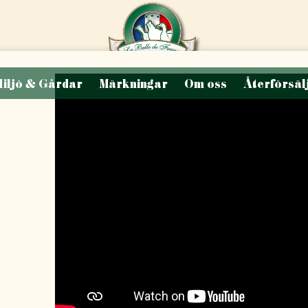
iljö & Gårdar
Märkningar
Om oss
Återförsäl