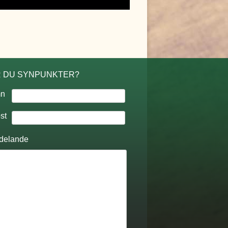
 DU SYNPUNKTER?
n
st
delande