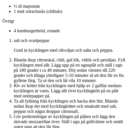
½ dl majonnäs
1 msk srirachasås (chilisås)
Övrigt
4 hamburgerbröd, rostade
salt och svartpeppar
Gnid in kycklingen med olivoljan och salta och peppra.
Blanda ihop citronskal, chili, gul lök, vitlök och persiljan. Fyll
kycklingen med allt. Lägg upp på en ugnsplåt och ställ i ugn
på 180 grader i ca 40 minuter. Höj sedan värmen till 220
grader och tillaga ytterligare 5-10 minuter så att den får en fin
gyllene färg. Ta ut den och låt vila 10 minuter.
Riv av köttet från kycklingen med hjälp av 2 gafflar medans
kycklingen är varm. Lägg allt rivet kycklingkött på en plåt
med smörpapper på.
Ta all fyllning från kycklingen och hacka den fint. Blanda
sedan ihop det med kycklingköttet och smaksätt med salt,
peppar och några droppar citronsaft.
Gör portionshögar av kycklingen på plåten och lägg den
skivade mozzarellan över. Ställ i ugn på grillvärme och smält
osten utan att den får färg.