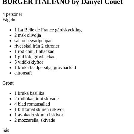
BURGER ITALIANO by Danyel Couet
4 personer
Fågeln
1 La Belle de France gårdskyckling
2 msk olivolja
salt och svartpeppar
rivet skal från 2 citroner
1 röd chili, finhackad
1 gul lök, grovhackad
5 vitlöksklyftor
1 kruka bladpersilja, grovhackad
citronsaft
Grönt
1 kruka basilika
2 rödlökar, tunt skivade
4 blad romansallad
1 bifftomat skuren i skivor
1 avokado skuren i skivor
2 mozzarella, skivade
Sås