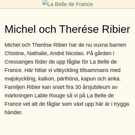
Hoppa
till
La
F
I
innehåll
Belle
Michel och Therése Ribier
S
B
de
B
France
Michel och Therése Ribier
har de nu vuxna barnen
Chistine, Nathalie, André Nicolas. På gården i
Cressanges föder de upp fåglar för La Belle de
France. Här hittar vi vitkyckling tillsammans med
majskyckling, kalkon, pärlhöna, kapun och anka.
Familjen Ribier kan snart fira 30 årsjubileum av
märkningen Lable Rouge så vi på La Belle de
France vet att de fåglar som växt upp här är i trygga
händer.