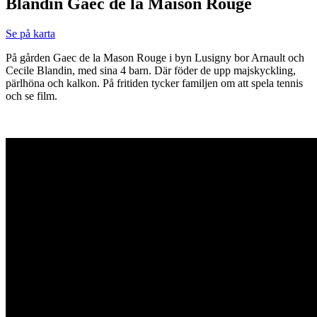
Blandin Gaec de la Maison Rouge
Se på karta
På gården Gaec de la Mason Rouge i byn Lusigny bor Arnault och
Cecile Blandin, med sina 4 barn. Där föder de upp majskyckling,
pärlhöna och kalkon. På fritiden tycker familjen om att spela tennis
och se film.