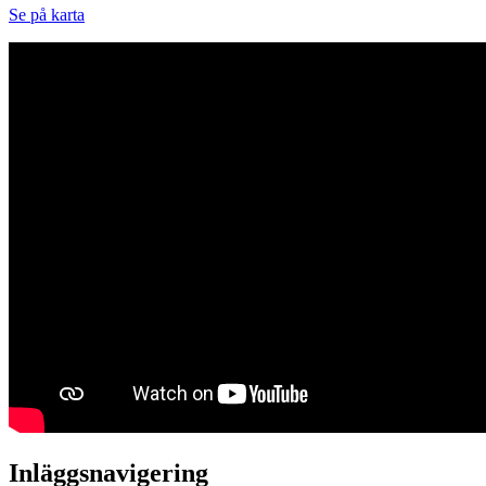
Se på karta
Inläggsnavigering