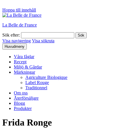
Hoppa till innehåll
La Belle de France
Sök efter:
Visa navigering
Visa sökruta
Huvudmeny
Våra fåglar
Recept
Miljö & Gårdar
Märkningar
Agriculture Biologique
Label Rouge
Traditionnel
Om oss
Återförsäljare
Blogg
Produkter
Frida Ronge