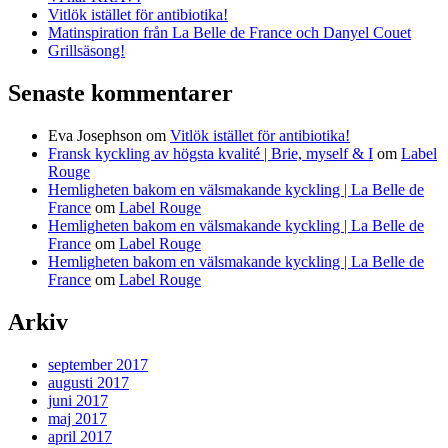
Vitlök istället för antibiotika!
Matinspiration från La Belle de France och Danyel Couet
Grillsäsong!
Senaste kommentarer
Eva Josephson
om
Vitlök istället för antibiotika!
Fransk kyckling av högsta kvalité | Brie, myself & I
om
Label
Rouge
Hemligheten bakom en välsmakande kyckling | La Belle de
France
om
Label Rouge
Hemligheten bakom en välsmakande kyckling | La Belle de
France
om
Label Rouge
Hemligheten bakom en välsmakande kyckling | La Belle de
France
om
Label Rouge
Arkiv
september 2017
augusti 2017
juni 2017
maj 2017
april 2017