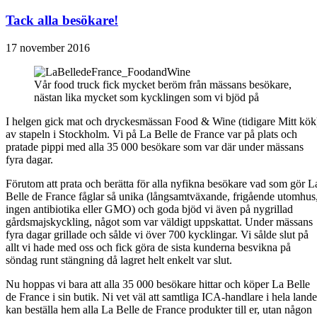
Tack alla besökare!
17 november 2016
Vår food truck fick mycket beröm från mässans besökare,
nästan lika mycket som kycklingen som vi bjöd på
I helgen gick mat och dryckesmässan Food & Wine (tidigare Mitt kök
av stapeln i Stockholm. Vi på La Belle de France var på plats och
pratade pippi med alla 35 000 besökare som var där under mässans
fyra dagar.
Förutom att prata och berätta för alla nyfikna besökare vad som gör L
Belle de France fåglar så unika (långsamtväxande, frigående utomhus
ingen antibiotika eller GMO) och goda bjöd vi även på nygrillad
gårdsmajskyckling, något som var väldigt uppskattat. Under mässans
fyra dagar grillade och sålde vi över 700 kycklingar. Vi sålde slut på
allt vi hade med oss och fick göra de sista kunderna besvikna på
söndag runt stängning då lagret helt enkelt var slut.
Nu hoppas vi bara att alla 35 000 besökare hittar och köper La Belle
de France i sin butik. Ni vet väl att samtliga ICA-handlare i hela lande
kan beställa hem alla La Belle de France produkter till er, utan någon