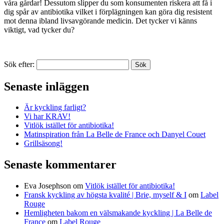
våra gårdar! Dessutom slipper du som konsumenten riskera att få i
dig spår av antibiotika vilket i förplägningen kan göra dig resistent
mot denna ibland livsavgörande medicin. Det tycker vi känns
viktigt, vad tycker du?
Sök efter:
Senaste inläggen
Är kyckling farligt?
Vi har KRAV!
Vitlök istället för antibiotika!
Matinspiration från La Belle de France och Danyel Couet
Grillsäsong!
Senaste kommentarer
Eva Josephson
om
Vitlök istället för antibiotika!
Fransk kyckling av högsta kvalité | Brie, myself & I
om
Label
Rouge
Hemligheten bakom en välsmakande kyckling | La Belle de
France
om
Label Rouge