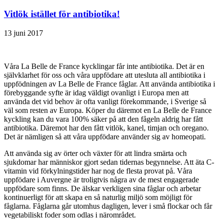
Vitlök istället för antibiotika!
13 juni 2017
Våra La Belle de France kycklingar får inte antibiotika. Det är en
självklarhet för oss och våra uppfödare att utesluta all antibiotika i
uppfödningen av La Belle de France fåglar. Att använda antibiotika i
förebyggande syfte är idag väldigt ovanligt i Europa men att
använda det vid behov är ofta vanligt förekommande, i Sverige så
väl som resten av Europa. Köper du däremot en La Belle de France
kyckling kan du vara 100% säker på att den fågeln aldrig har fått
antibiotika. Däremot har den fått vitlök, kanel, timjan och oregano.
Det är nämligen så att våra uppfödare använder sig av homeopati.
Att använda sig av örter och växter för att lindra smärta och
sjukdomar har människor gjort sedan tidernas begynnelse. Att äta C-
vitamin vid förkylningstider har nog de flesta provat på. Våra
uppfödare i Auvergne är troligtvis några av de mest engagerade
uppfödare som finns. De älskar verkligen sina fåglar och arbetar
kontinuerligt för att skapa en så naturlig miljö som möjligt för
fåglarna. Fåglarna går utomhus dagligen, lever i små flockar och får
vegetabiliskt foder som odlas i närområdet.