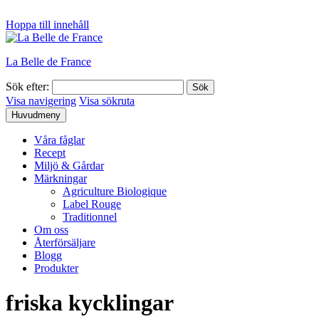
Hoppa till innehåll
La Belle de France
Sök efter:
Visa navigering
Visa sökruta
Huvudmeny
Våra fåglar
Recept
Miljö & Gårdar
Märkningar
Agriculture Biologique
Label Rouge
Traditionnel
Om oss
Återförsäljare
Blogg
Produkter
friska kycklingar