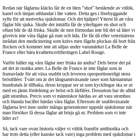
Redan när fåglarna kläcks får de en liten ”shot” bestående av vitlök,
kanel och timjan utblandat i lite vatten. Detta ges i förebyggande
syfte för att motverka sjukdomar. Och det hjälper! Ytterst få att våra
fåglar blir sjuka. Skulle det inträffa får de ytterligare en shot och
oftast blir de då friska. Skulle de mot förmodan inte bli det så låter vi
givetvis inte våra fåglar gå runt och lida. De får då efter veterinärens
inrådan den medicinering som krävs men fågeln plockas då bort från
flocken och kommer inte att säljas under varumärket La Belle de
France eller bära kvalitetscertifieringen Label Rouge.
Varför håller sig våra fåglar mer friska än andra? Dels beror det på
att det är rustika arter. La Belle de France är inte fåglar som är
framavlade för att växa snabbt och leverera oproportionerligt stora
bröstfiléer. Tvärt om är det långsamtväxande raser som härstammar
hundratals år tillbaka, deras kroppar ser ut som kycklingar ska se ut
med en jämn fördelning av bröst och lårfiléer. Dessutom har de alltid
gått utomhus. Precis som vi människor härdas av att vara utomhus
och blanda baciller härdas våra fåglar. Eftersom de snabbväxande
fåglarna levt inne under många generationer uppstår sjukdomar när
man försöker få dessa fåglar att börja gå ut. Problem som vi inte
lider av!
Så, tack vare ovan historia väljer vi vitlök framför antibiotika och
har trots detta (eller kanske tack vare) inga problem med sjukdomar i