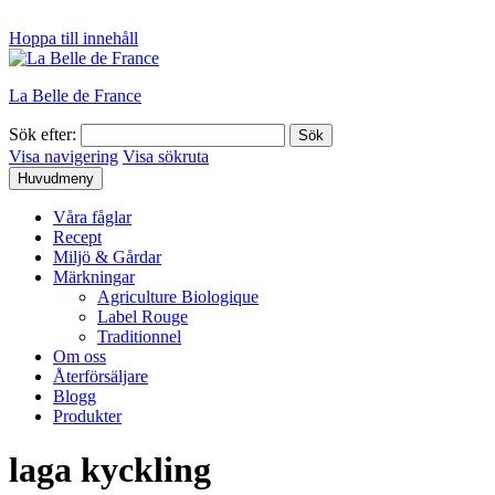
Hoppa till innehåll
La Belle de France
Sök efter:
Visa navigering
Visa sökruta
Huvudmeny
Våra fåglar
Recept
Miljö & Gårdar
Märkningar
Agriculture Biologique
Label Rouge
Traditionnel
Om oss
Återförsäljare
Blogg
Produkter
laga kyckling