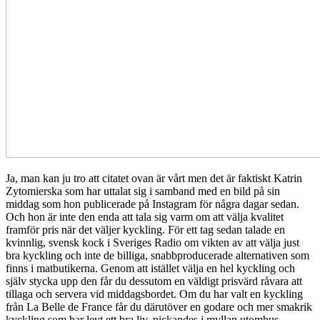
Ja, man kan ju tro att citatet ovan är vårt men det är faktiskt Katrin
Zytomierska som har uttalat sig i samband med en bild på sin
middag som hon publicerade på Instagram för några dagar sedan.
Och hon är inte den enda att tala sig varm om att välja kvalitet
framför pris när det väljer kyckling. För ett tag sedan talade en
kvinnlig, svensk kock i Sveriges Radio om vikten av att välja just
bra kyckling och inte de billiga, snabbproducerade alternativen som
finns i matbutikerna. Genom att istället välja en hel kyckling och
själv stycka upp den får du dessutom en väldigt prisvärd råvara att
tillaga och servera vid middagsbordet. Om du har valt en kyckling
från La Belle de France får du därutöver en godare och mer smakrik
kyckling som har levt ett bra liv, pickandes i myllan utomhus.