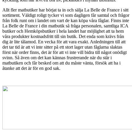
Allt fler matbutiker har börjat ta in och sälja La Belle de France i sitt
sortiment. Väldigt roligt tycker vi som dagligen får samtal och frågor
från folk runt om i landet om vart de kan köpa våra fåglar. Finns inte
La Belle de France i din matbutik så fråga personalen, samtliga ICA
butiker och Hemköpsbutiker i hela landet har möjlighet att ta hem
våra produkter kostnadsfritt till sin butik. Det enda som krävs från
dig är lite tålamod. En vecka för att vara exakt. Anledningen till att
det tar tid är att vi inte sitter på ett stort lager utan fåglarna slaktas
först när order finns, det är för att vi inte vill bidra till något onödigt
svinn. Så även om det kan kännas frustrerande när du står i
matbutiken och får besked om att du måste vänta, försök att ha i
åtanke att det är för en god sak.