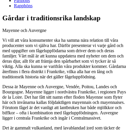
Pärlhöns
Rapphöns
Gårdar i traditionsrika landskap
Mayenne och Auvergne
Vi vill att våra konsumenter ska ha samma nära relation till våra
producenter som vi själva har. Därför presenterar vi varje gård och
med uppgifter om fågeluppfödarna som driver dem och deras
familjer. Vårt mål är att kunna uppdatera med nyheter om dem och
deras djur, allt för att främja den spårbarhet som vi tycker är så
viktig. Alla ska kunna se varifrån våra produkter kommer. Gårdarna
återfinns i flera distrikt i Frankrike, vilka alla har en lång och
traditionsrik historia när det gäller fågeluppfödning.
Dessa är Mayenne och Auvergne, Vendée, Poitou, Landes och
Bourgogne. Mayenne ligger i nordvästra Frankrike, i regionen Pays
de la Loire. Det har fått sitt namn efter floden Mayenne som flyter
här och invånarna kallas följdaktligen mayennais och mayennaises.
Förutom fågel är det vanligt att lantbruken har både mjölkkor och
biffkor – ofta i kombination med fågeluppfödningen. Auvergne
ligger i centrala Frankrike och ingår i Centralmassivet.
Det är gammalt vulkanland, med lavablandad jord som täcker de