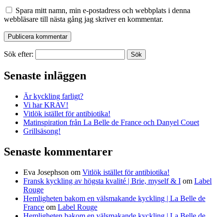
Spara mitt namn, min e-postadress och webbplats i denna
webbläsare till nästa gång jag skriver en kommentar.
Sök efter:
Senaste inläggen
Är kyckling farligt?
Vi har KRAV!
Vitlök istället för antibiotika!
Matinspiration från La Belle de France och Danyel Couet
Grillsäsong!
Senaste kommentarer
Eva Josephson
om
Vitlök istället för antibiotika!
Fransk kyckling av högsta kvalité | Brie, myself & I
om
Label
Rouge
Hemligheten bakom en välsmakande kyckling | La Belle de
France
om
Label Rouge
Hemligheten bakom en välsmakande kyckling | La Belle de