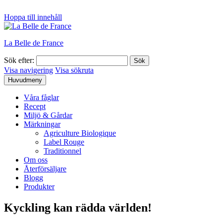
Hoppa till innehåll
La Belle de France
Sök efter:
Visa navigering
Visa sökruta
Huvudmeny
Våra fåglar
Recept
Miljö & Gårdar
Märkningar
Agriculture Biologique
Label Rouge
Traditionnel
Om oss
Återförsäljare
Blogg
Produkter
Kyckling kan rädda världen!