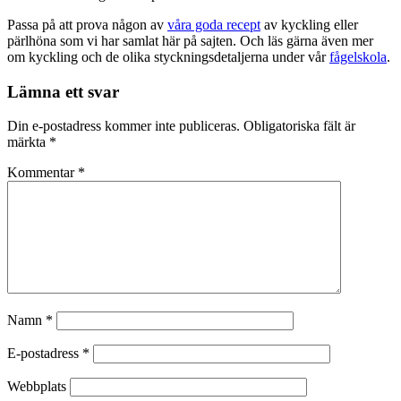
Passa på att prova någon av
våra goda recept
av kyckling eller
pärlhöna som vi har samlat här på sajten. Och läs gärna även mer
om kyckling och de olika styckningsdetaljerna under vår
fågelskola
.
Lämna ett svar
Din e-postadress kommer inte publiceras.
Obligatoriska fält är
märkta
*
Kommentar
*
Namn
*
E-postadress
*
Webbplats