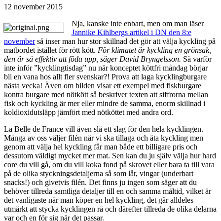
12 november 2015
Nja, kanske inte enbart, men om man läser
Jannike Kihlbergs artikel i DN den 8:e
november
så inser man hur stor skillnad det gör att välja kyckling på
matbordet istället för rött kött.
För klimatet är kyckling en grönsak,
den är så effektiv att föda upp, säger David Bryngelsson.
Så varför
inte inför ”kycklingtisdag” nu när konceptet köttfri måndag börjar
bli en vana hos allt fler svenskar?! Prova att laga kycklingburgare
nästa vecka! Även om bilden visar ett exempel med fiskburgare
kontra burgare med nötkött så beskriver texten att siffrorna mellan
fisk och kyckling är mer eller mindre de samma, enorm skillnad i
koldioxidutsläpp jämfört med nötköttet med andra ord.
La Belle de France vill även slå ett slag för den hela kycklingen.
Många av oss väljer filén när vi ska tillaga och äta kyckling men
genom att välja hel kyckling får man både ett billigare pris och
dessutom väldigt mycket mer mat. Sen kan du ju själv välja hur hard
core du vill gå, om du vill koka fond på skrovet eller bara ta till vara
på de olika styckningsdetaljerna så som lår, vingar (underbart
snacks!) och givetvis filén. Det finns ju ingen som säger att du
behöver tillreda samtliga detaljer till en och samma måltid, vilket är
det vanligaste när man köper en hel kyckling, det går alldeles
utmärkt att stycka kycklingen rå och därefter tillreda de olika delarna
var och en för sig när det passar.