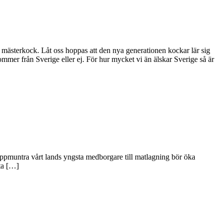
mästerkock. Låt oss hoppas att den nya generationen kockar lär sig
 kommer från Sverige eller ej. För hur mycket vi än älskar Sverige så är
uppmuntra vårt lands yngsta medborgare till matlagning bör öka
sta […]