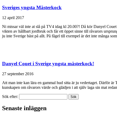
Sveriges yngsta Mästerkock
12 april 2017
Ni missar väl inte at slå på TV4 idag kl 20.00?! Då kör Danyel Coue
vikten av hållbart jordbruk och får ett öppet sinne till råvarors ursprun
ju inte Sverige bäst på allt. På fågel till exempel är det inte många som
Danyel Couet i Sverige yngsta mästerkock!
27 september 2016
Att man inte kan lära en gammal hud sitta är ju vedertaget. Därför ä
kunskapen om råvarors värde och glädjen i att själv laga sin mat reda
Sök efter:
Senaste inläggen