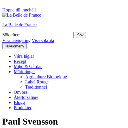
Hoppa till innehåll
La Belle de France
Sök efter:
Visa navigering
Visa sökruta
Huvudmeny
Våra fåglar
Recept
Miljö & Gårdar
Märkningar
Agriculture Biologique
Label Rouge
Traditionnel
Om oss
Återförsäljare
Blogg
Produkter
Paul Svensson