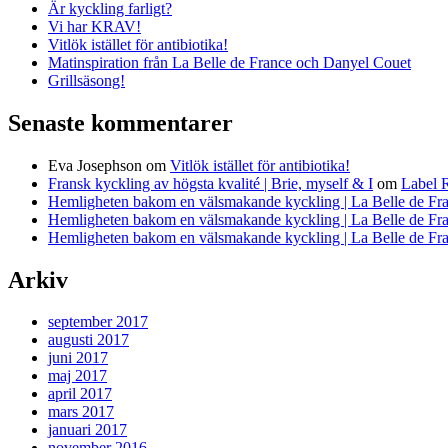
Är kyckling farligt?
Vi har KRAV!
Vitlök istället för antibiotika!
Matinspiration från La Belle de France och Danyel Couet
Grillsäsong!
Senaste kommentarer
Eva Josephson
om
Vitlök istället för antibiotika!
Fransk kyckling av högsta kvalité | Brie, myself & I
om
Label 
Hemligheten bakom en välsmakande kyckling | La Belle de Fr
Hemligheten bakom en välsmakande kyckling | La Belle de Fr
Hemligheten bakom en välsmakande kyckling | La Belle de Fr
Arkiv
september 2017
augusti 2017
juni 2017
maj 2017
april 2017
mars 2017
januari 2017
november 2016