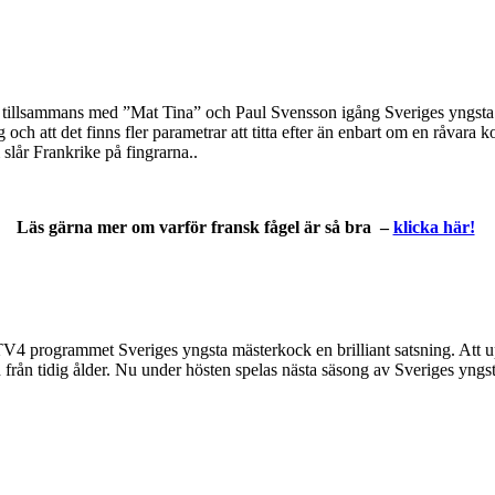
t tillsammans med ”Mat Tina” och Paul Svensson igång Sveriges yngsta 
g och att det finns fler parametrar att titta efter än enbart om en råvara
 slår Frankrike på fingrarna..
Läs gärna mer om varför fransk fågel är så bra –
klicka här!
r TV4 programmet Sveriges yngsta mästerkock en brilliant satsning. Att 
n från tidig ålder. Nu under hösten spelas nästa säsong av Sveriges yng