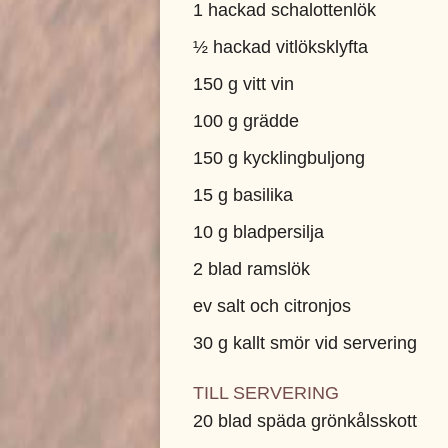
1 hackad schalottenlök
½ hackad vitlöksklyfta
150 g vitt vin
100 g grädde
150 g kycklingbuljong
15 g basilika
10 g bladpersilja
2 blad ramslök
ev salt och citronjos
30 g kallt smör vid servering
TILL SERVERING
20 blad späda grönkålsskott