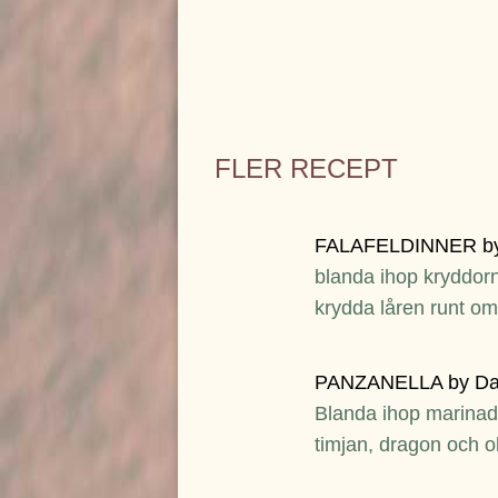
FLER RECEPT
FALAFELDINNER by
blanda ihop kryddorn
krydda låren runt o
PANZANELLA by Da
Blanda ihop marinaden
timjan, dragon och o