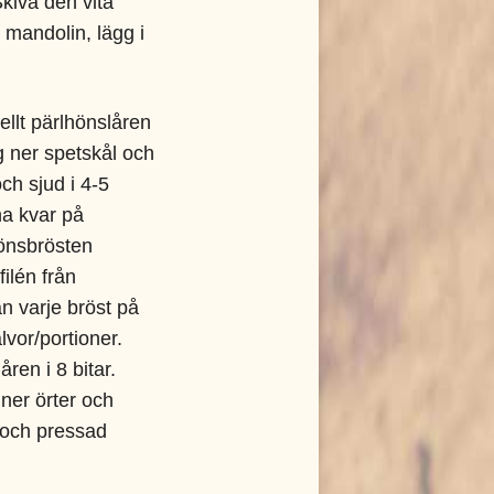
Skiva den vita
 mandolin, lägg i
llt pärlhönslåren
g ner spetskål och
ch sjud i 4-5
na kvar på
önsbrösten
filén från
n varje bröst på
lvor/portioner.
ren i 8 bitar.
ner örter och
 och pressad