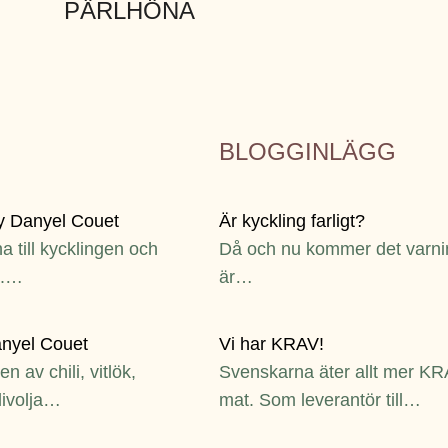
PÄRLHÖNA
BLOGGINLÄGG
 Danyel Couet
Är kyckling farligt?
a till kycklingen och
Då och nu kommer det varnin
m.…
är…
nyel Couet
Vi har KRAV!
 av chili, vitlök,
Svenskarna äter allt mer KRA
livolja…
mat. Som leverantör till…