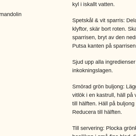
kyl i iskallt vatten.
å mandolin
Spetskål & vit sparris:
Del
klyftor, skär bort roten. Sk
sparrisen, bryt av den ned
Putsa kanten på sparrisen
Sjud upp alla ingredienser t
inkokningslagen.
Smörad grön buljong:
Läg
vitlök i en kastrull, häll p
till hälften. Häll på buljon
Reducera till hälften.
Till servering
:
Plocka grön