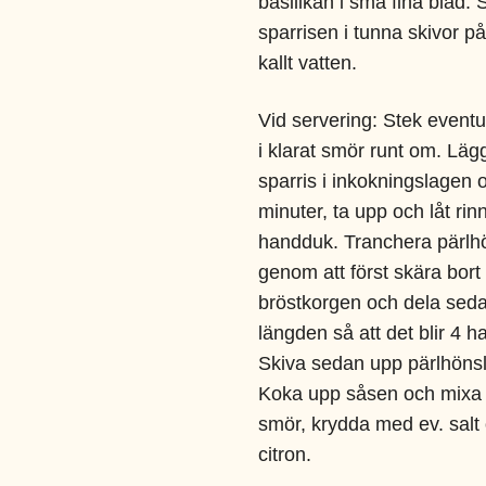
basilikan i små fina blad. 
sparrisen i tunna skivor på
kallt vatten.
Vid servering:
Stek eventue
i klarat smör runt om. Läg
sparris i inkokningslagen o
minuter, ta upp och låt rin
handduk. Tranchera pärlh
genom att först skära bort 
bröstkorgen och dela seda
längden så att det blir 4 ha
Skiva sedan upp pärlhönslå
Koka upp såsen och mixa 
smör, krydda med ev. salt
citron.