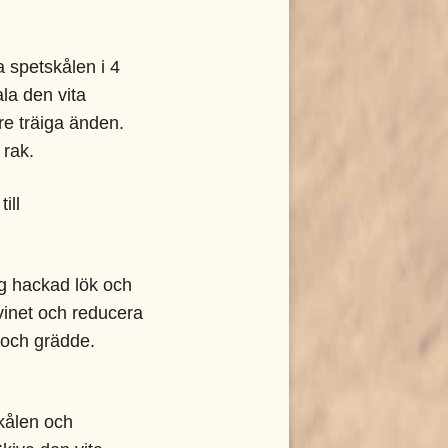
a spetskålen i 4
ala den vita
re träiga änden.
 rak.
ill
g hackad lök och
å vinet och reducera
g och grädde.
kålen och