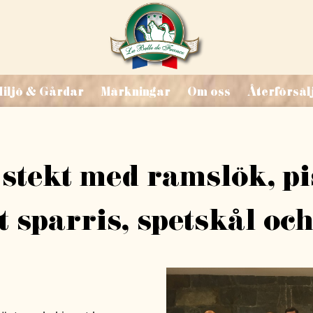
iljö & Gårdar
Märkningar
Om oss
Återförsäl
stekt med ramslök, pi
it sparris, spetskål oc