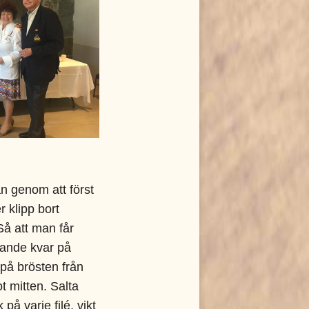
n genom att först
r klipp bort
Så att man får
ttande kvar på
 på brösten från
t mitten. Salta
på varje filé, vikt