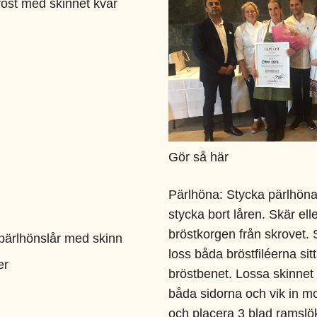
röst med skinnet kvar
Gör så här
Pärlhöna:
Stycka pärlhöna
stycka bort låren. Skär elle
bröstkorgen från skrovet. 
pärlhönslår med skinn
loss båda bröstfiléerna si
er
bröstbenet. Lossa skinnet
båda sidorna och vik in mo
och placera 3 blad ramslök 