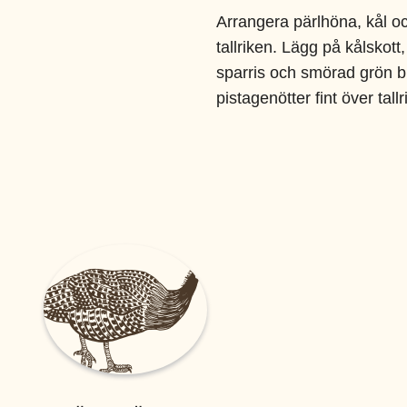
Arrangera pärlhöna, kål oc
tallriken. Lägg på kålskott,
sparris och smörad grön b
pistagenötter fint över tallr