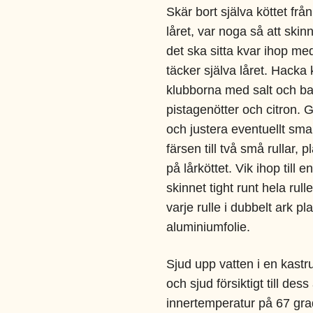
Skär bort själva köttet frå
låret, var noga så att skinn
det ska sitta kvar ihop m
täcker själva låret. Hacka 
klubborna med salt och ba
pistagenötter och citron. G
och justera eventuellt sm
färsen till två små rullar, 
på lårköttet. Vik ihop till e
skinnet tight runt hela rul
varje rulle i dubbelt ark pl
aluminiumfolie.
Sjud upp vatten i en kastru
och sjud försiktigt till dess
innertemperatur på 67 gra