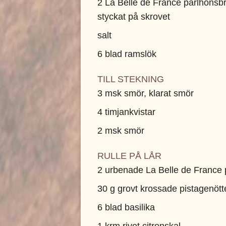
2 La Belle de France pärlhönsb
styckat på skrovet
salt
6 blad ramslök
TILL STEKNING
3 msk smör, klarat smör
4 timjankvistar
2 msk smör
RULLE PÅ LÅR
2 urbenade La Belle de France 
30 g grovt krossade pistagenött
6 blad basilika
1 krm rivet citronskal