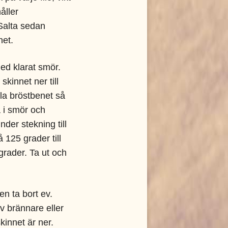
håller
Salta sedan
net.
d klarat smör.
kinnet ner till
la bröstbenet så
a i smör och
der stekning till
å 125 grader till
grader. Ta ut och
en ta bort ev.
v brännare eller
skinnet är ner.