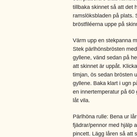
tillbaka skinnet så att det 
ramslöksbladen på plats. 
bröstfiléerna uppe på skin
Värm upp en stekpanna me
Stek pärlhönsbrösten med s
gyllene, vänd sedan på he
att skinnet är uppåt. Klick
timjan, ös sedan brösten un
gyllene. Baka klart i ugn p
en innertemperatur på 60 
låt vila.
Pärlhöna rulle:
Bena ur lår
fjädrar/pennor med hjälp a
pincett. Lägg låren så att 