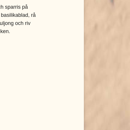
h sparris på
 basilikablad, rå
uljong och riv
iken.