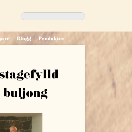
Sök
efter:
jare
Blogg
Produkter
stagefylld
h buljong