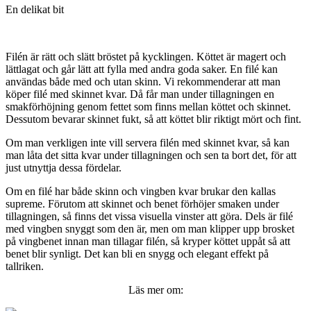
En delikat bit
Filén är rätt och slätt bröstet på kycklingen. Köttet är magert och
lättlagat och går lätt att fylla med andra goda saker. En filé kan
användas både med och utan skinn. Vi rekommenderar att man
köper filé med skinnet kvar. Då får man under tillagningen en
smakförhöjning genom fettet som finns mellan köttet och skinnet.
Dessutom bevarar skinnet fukt, så att köttet blir riktigt mört och fint.
Om man verkligen inte vill servera filén med skinnet kvar, så kan
man låta det sitta kvar under tillagningen och sen ta bort det, för att
just utnyttja dessa fördelar.
Om en filé har både skinn och vingben kvar brukar den kallas
supreme. Förutom att skinnet och benet förhöjer smaken under
tillagningen, så finns det vissa visuella vinster att göra. Dels är filé
med vingben snyggt som den är, men om man klipper upp brosket
på vingbenet innan man tillagar filén, så kryper köttet uppåt så att
benet blir synligt. Det kan bli en snygg och elegant effekt på
tallriken.
Läs mer om: