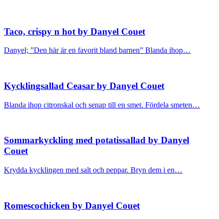
Taco, crispy n hot by Danyel Couet
Danyel; ”Den här är en favorit bland barnen” Blanda ihop…
Kycklingsallad Ceasar by Danyel Couet
Blanda ihop citronskal och senap till en smet. Fördela smeten…
Sommarkyckling med potatissallad by Danyel
Couet
Krydda kycklingen med salt och peppar. Bryn dem i en…
Romescochicken by Danyel Couet