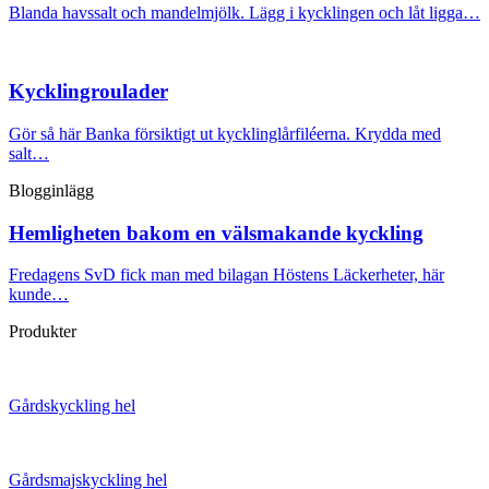
Blanda havssalt och mandelmjölk. Lägg i kycklingen och låt ligga…
Kycklingroulader
Gör så här Banka försiktigt ut kycklinglårfiléerna. Krydda med
salt…
Blogginlägg
Hemligheten bakom en välsmakande kyckling
Fredagens SvD fick man med bilagan Höstens Läckerheter, här
kunde…
Produkter
Gårdskyckling hel
Gårdsmajskyckling hel