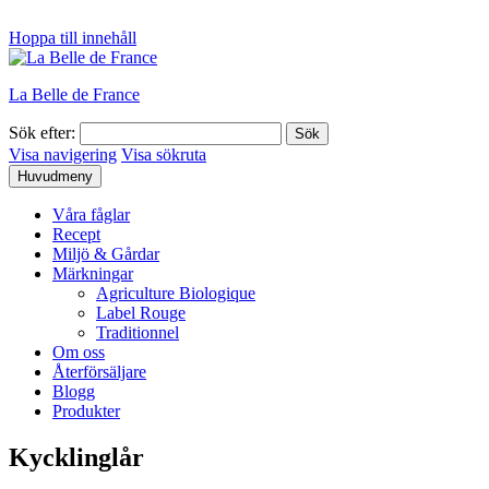
Hoppa till innehåll
La Belle de France
Sök efter:
Visa navigering
Visa sökruta
Huvudmeny
Våra fåglar
Recept
Miljö & Gårdar
Märkningar
Agriculture Biologique
Label Rouge
Traditionnel
Om oss
Återförsäljare
Blogg
Produkter
Kycklinglår