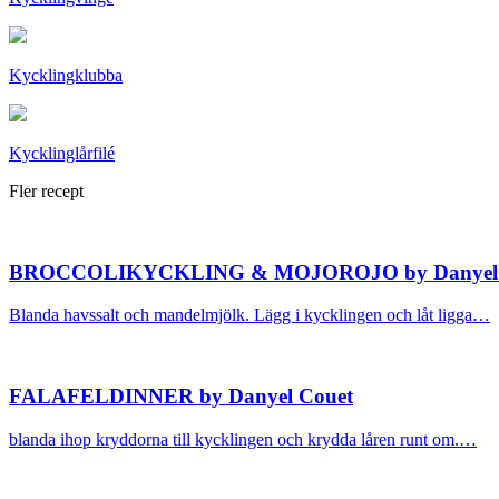
Kycklingklubba
Kycklinglårfilé
Fler recept
BROCCOLIKYCKLING & MOJOROJO by Danyel 
Blanda havssalt och mandelmjölk. Lägg i kycklingen och låt ligga…
FALAFELDINNER by Danyel Couet
blanda ihop kryddorna till kycklingen och krydda låren runt om.…