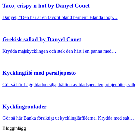
Taco, crispy n hot by Danyel Couet
Danyel; ”Den här är en favorit bland barnen” Blanda ihop…
Grekisk sallad by Danyel Couet
Krydda majskycklingen och stek den hårt i en panna med…
Kycklingfilé med persiljepesto
Gör så här Lägg bladpersilja, hälften av bladspenaten, pinjenötter, vit
Kycklingroulader
Gör så här Banka försiktigt ut kycklinglårfiléerna. Krydda med salt…
Blogginlägg