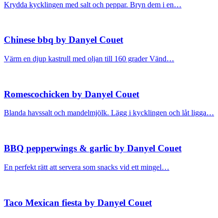
Krydda kycklingen med salt och peppar. Bryn dem i en…
Chinese bbq by Danyel Couet
Värm en djup kastrull med oljan till 160 grader Vänd…
Romescochicken by Danyel Couet
Blanda havssalt och mandelmjölk. Lägg i kycklingen och låt ligga…
BBQ pepperwings & garlic by Danyel Couet
En perfekt rätt att servera som snacks vid ett mingel…
Taco Mexican fiesta by Danyel Couet