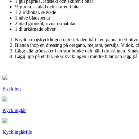
1 gul paprika, lättstekt och skuren i bitar
½ gurka, skalad och skuren i bitar
1-2 rödlökar, skivade
1 näve bladspenat
2 blad grönkål, rivna i småbitar
1 dl urkärnade oliver
Krydda majskycklingen och stek den hårt i en panna med olivolja
Blanda ihop en dressing på oregano, mejram, persilja. Vitlök, chi
Lägg alla grönsaker i en stor bunke och häll i dressingen. Smak
Lägg upp på ett fat. Skär kycklingen i mindre bitar och lägg på
Kyckling
Kycklinglår
Kycklinglårfilé