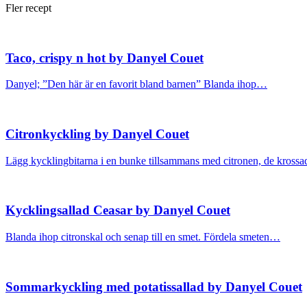
Fler recept
Taco, crispy n hot by Danyel Couet
Danyel; ”Den här är en favorit bland barnen” Blanda ihop…
Citronkyckling by Danyel Couet
Lägg kycklingbitarna i en bunke tillsammans med citronen, de kros
Kycklingsallad Ceasar by Danyel Couet
Blanda ihop citronskal och senap till en smet. Fördela smeten…
Sommarkyckling med potatissallad by Danyel Couet