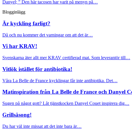
Danyel; ” Den här tacosen har varit på menyn på…
Blogginlägg
Är kyckling farligt?
Då och nu kommer det varningar om att det är…
Vi har KRAV!
Svenskarna äter allt mer KRAV certifierad mat. Som leverantör till…
Vitlök istället för antibiotika!
Våra La Belle de France kycklingar får inte antibiotika. Det…
Matinspiration från La Belle de France och Danyel C
Sugen på något gott? Låt tjänstkocken Danyel Couet inspirera dig…
Grillsäsong!
Du har väl inte missat att det inte bara är…