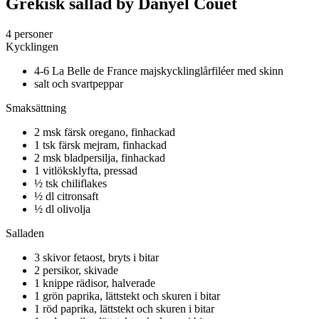
Grekisk sallad by Danyel Couet
4 personer
Kycklingen
4-6 La Belle de France majskycklinglårfiléer med skinn
salt och svartpeppar
Smaksättning
2 msk färsk oregano, finhackad
1 tsk färsk mejram, finhackad
2 msk bladpersilja, finhackad
1 vitlöksklyfta, pressad
½ tsk chiliflakes
½ dl citronsaft
½ dl olivolja
Salladen
3 skivor fetaost, bryts i bitar
2 persikor, skivade
1 knippe rädisor, halverade
1 grön paprika, lättstekt och skuren i bitar
1 röd paprika, lättstekt och skuren i bitar