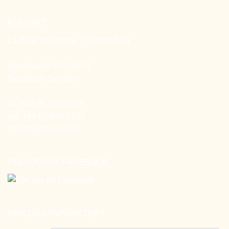
KONTAKT
La Belle de France - Tradifood AB
Bondegatan 65, 11634
Stockholm Sweden
tel. +46 (8) 702 18 55
fax. +46 (8) 640 21 51
info@tradifood.com
FÖLJ OSS PÅ FACEBOOK
HAR DU SYNPUNKTER?