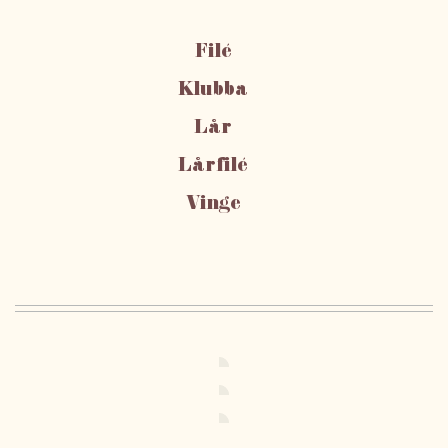
Filé
Klubba
Lår
Lårfilé
Vinge